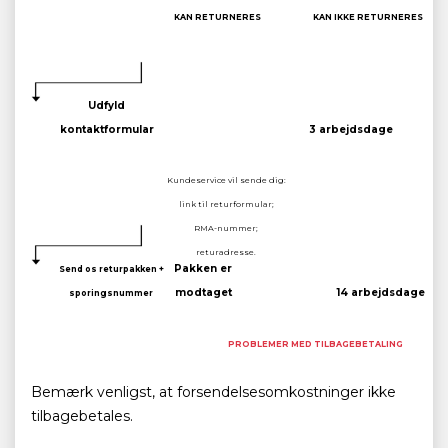
KAN RETURNERES
KAN IKKE RETURNERES
Udfyld
kontaktformular
3 arbejdsdage
Kundeservice vil sende dig:
link til returformular;
RMA-nummer;
returadresse.
Pakken er
Send os returpakken +
modtaget
14 arbejdsdage
sporingsnummer
PROBLEMER MED TILBAGEBETALING
Bemærk venligst, at forsendelsesomkostninger ikke
tilbagebetales.