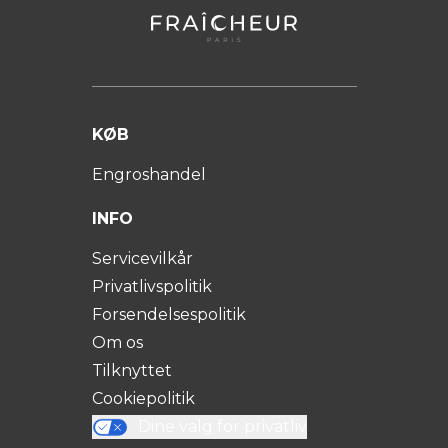
KØB
Engroshandel
INFO
Servicevilkår
Privatlivspolitik
Forsendelsespolitik
Om os
Tilknyttet
Cookiepolitik
Dine valg for privatliv