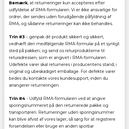
Bemærk
, at returneringer kun accepteres efter
udfyldelse af RMA-formularen. Vi er ikke ansvarlige for
ordrer, der sendes uden forudgående påfyldning af
RMA, og sådanne returneringer kan ikke behandles.
Trin #3
– genpak dit produkt sikkert og sikkert,
vedhæft den medfølgende RMA-formular på et synligt
sted på pakken, og send os returprodukterne til
returadressen, som er angivet i RMA-formularen .
Udefekte varer skal returneres i producentens stand, i
original og ubeskadiget emballage. For defekte varer
bedes du kontakte vores kundesupport, inden du
arrangerer returneringen.
Trin #4
- Udfyld RMA-formularen ved at angive
sporingsnummeret på den returnerede pakke og
transportøren. Returneringer uden sporingsnummer
kan blive afvist af vores lager, så sørg for at registrere
forsendelsen eller bruge en anden sporbar