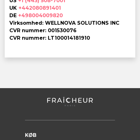
US
+1 (443) 508-7001
UK
+442080891401
DE
+498004009820
Virksomhed: WELLNOVA SOLUTIONS INC
CVR nummer: 001530076
CVR nummer: LT100014181910
KØB