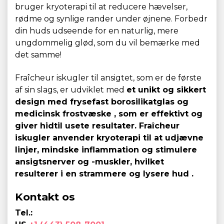
bruger kryoterapi til at reducere hævelser,
rødme og synlige rander under øjnene. Forbedr
din huds udseende for en naturlig, mere
ungdommelig glød, som du vil bemærke med
det samme!
Fraîcheur iskugler til ansigtet, som er de første
af sin slags, er udviklet med
et unikt og sikkert
design med frysefast borosilikatglas og
medicinsk frostvæske
, som er effektivt og
giver hidtil usete resultater. Fraîcheur
iskugler anvender
kryoterapi til at udjævne
linjer, mindske inflammation og stimulere
ansigtsnerver og -muskler, hvilket
resulterer i en strammere og lysere hud
.
Kontakt os
Tel.: