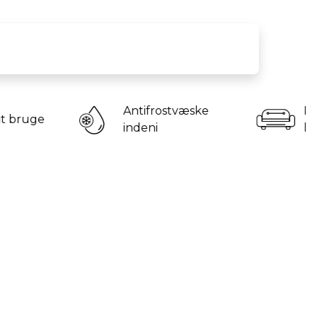
Antifrostvæske
Perfekt til
indeni
hjemmebrug