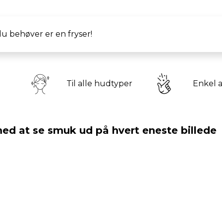
u behøver er en fryser!
Til alle hudtyper
Enkel at bruge
d at se smuk ud på hvert eneste billede