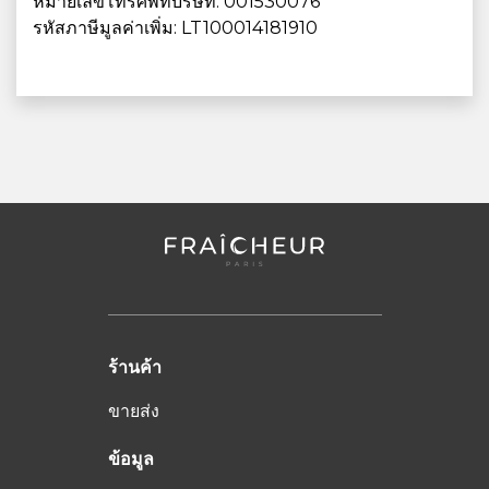
หมายเลขโทรศัพท์บริษํท: 001530076
รหัสภาษีมูลค่าเพิ่ม: LT100014181910
ร้านค้า
ขายส่ง
ข้อมูล