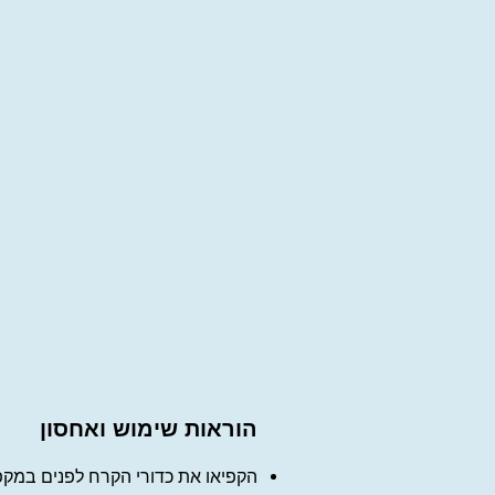
הוראות שימוש ואחסון
הקפיאו את כדורי הקרח לפנים במקפיא במשך 15-20 דקות לכל הפחות ( יש לוודא שהם יבשים לגמר