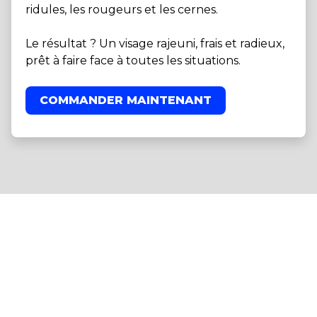
ridules, les rougeurs et les cernes.
Le résultat ? Un visage rajeuni, frais et radieux,
prêt à faire face à toutes les situations.
COMMANDER MAINTENANT
Le rituel de beauté glamour
pour lequel vous pouvez vous
passer d'un institut de beauté.