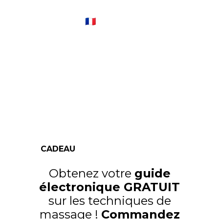
Fraîcheur Paris™ 🇫🇷
Un set de Ice Globes Fraîcheur vous coûtera
moins cher qu'un soin du visage en institut, et
vous pourrez les réutiliser autant de fois que
vous le souhaitez.
CADEAU
Obtenez votre
guide
électronique GRATUIT
sur les techniques de
massage !
Commandez