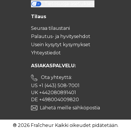
Tietosuoja-asetuksesi
Tilaus
Seuraa tilaustani
Palautus- ja hyvitysehdot
Usein kysytyt kysymykset
Yhteystiedot
ASIAKASPALVELU:
Ota yhteyttä:
US +1 (443) 508-7001
UK +442080891401
DE +498004009820
Lähetä meille sähköpostia
® 2026 Fraîcheur Kaikki oikeudet pidätetään.