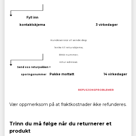
Fyll inn
kontaktskjema
3 virkedager
Kundeservice vil sende deg:
lenke til returskjema;
RMA-nummer;
retur adresse.
Send oss returpakken +
Pakke mottatt
14 virkedager
sporingsnummer
REFUSJONSPROBLEMER
Vær oppmerksom på at fraktkostnader ikke refunderes.
Trinn du må følge når du returnerer et
produkt