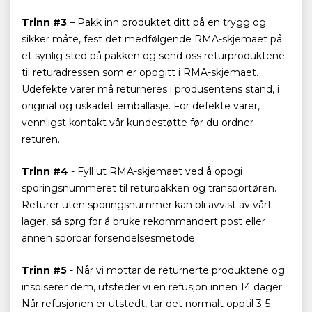
Trinn #3
– Pakk inn produktet ditt på en trygg og
sikker måte, fest det medfølgende RMA-skjemaet på
et synlig sted på pakken og send oss returproduktene
til returadressen som er oppgitt i RMA-skjemaet.
Udefekte varer må returneres i produsentens stand, i
original og uskadet emballasje. For defekte varer,
vennligst kontakt vår kundestøtte før du ordner
returen.
Trinn #4
- Fyll ut RMA-skjemaet ved å oppgi
sporingsnummeret til returpakken og transportøren.
Returer uten sporingsnummer kan bli avvist av vårt
lager, så sørg for å bruke rekommandert post eller
annen sporbar forsendelsesmetode.
Trinn #5
- Når vi mottar de returnerte produktene og
inspiserer dem, utsteder vi en refusjon innen 14 dager.
Når refusjonen er utstedt, tar det normalt opptil 3-5