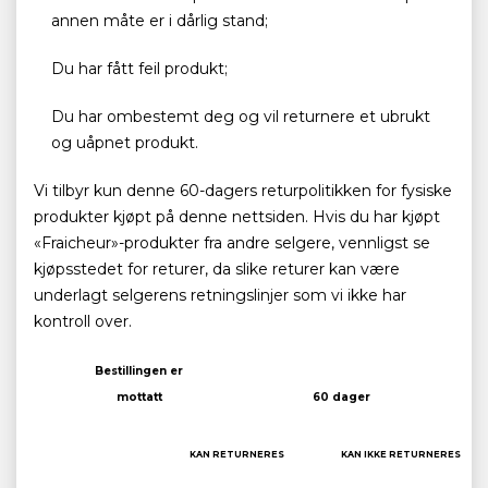
annen måte er i dårlig stand;
Du har fått feil produkt;
Du har ombestemt deg og vil returnere et ubrukt
og uåpnet produkt.
Vi tilbyr kun denne 60-dagers returpolitikken for fysiske
produkter kjøpt på denne nettsiden. Hvis du har kjøpt
«Fraicheur»-produkter fra andre selgere, vennligst se
kjøpsstedet for returer, da slike returer kan være
underlagt selgerens retningslinjer som vi ikke har
kontroll over.
Bestillingen er
mottatt
60 dager
KAN RETURNERES
KAN IKKE RETURNERES