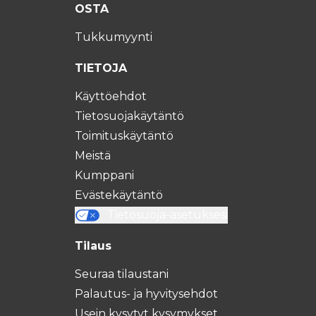
OSTA
Tukkumyynti
TIETOJA
Käyttöehdot
Tietosuojakäytäntö
Toimituskäytäntö
Meistä
Kumppani
Evästekäytäntö
Tietosuoja-asetuksesi
Tilaus
Seuraa tilaustani
Palautus- ja hyvitysehdot
Usein kysytyt kysymykset