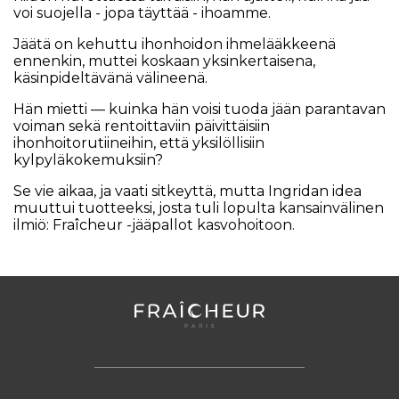
voi suojella - jopa täyttää - ihoamme.
Jäätä on kehuttu ihonhoidon ihmelääkkeenä
ennenkin, muttei koskaan yksinkertaisena,
käsinpideltävänä välineenä.
Hän mietti — kuinka hän voisi tuoda jään parantavan
voiman sekä rentoittaviin päivittäisiin
ihonhoitorutiineihin, että yksilöllisiin
kylpyläkokemuksiin?
Se vie aikaa, ja vaati sitkeyttä, mutta Ingridan idea
muuttui tuotteeksi, josta tuli lopulta kansainvälinen
ilmiö: Fraîcheur -jääpallot kasvohoitoon.