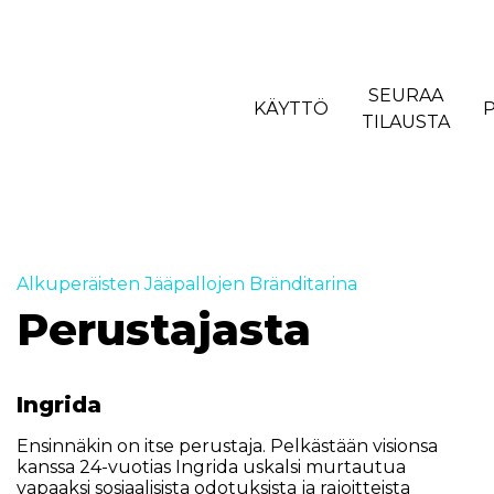
SEURAA
KÄYTTÖ
TILAUSTA
Alkuperäisten Jääpallojen Bränditarina
Perustajasta
Ingrida
Ensinnäkin on itse perustaja. Pelkästään visionsa
kanssa 24-vuotias Ingrida uskalsi murtautua
vapaaksi sosiaalisista odotuksista ja rajoitteista