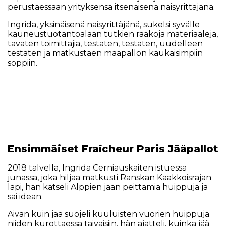
perustaessaan yrityksensä itsenäisenä naisyrittäjänä.
Ingrida, yksinäisenä naisyrittäjänä, sukelsi syvälle
kauneustuotantoalaan tutkien raakoja materiaaleja,
tavaten toimittajia, testaten, testaten, uudelleen
testaten ja matkustaen maapallon kaukaisimpiin
soppiin.
Ensimmäiset Fraîcheur Paris Jääpallot
2018 talvella, Ingrida Cerniauskaiten istuessa
junassa, joka hiljaa matkusti Ranskan Kaakkoisrajan
läpi, hän katseli Alppien jään peittämiä huippuja ja
sai idean.
Aivan kuin jää suojeli kuuluisten vuorien huippuja
niiden kurottaessa taivaisiin, hän ajatteli, kuinka jää