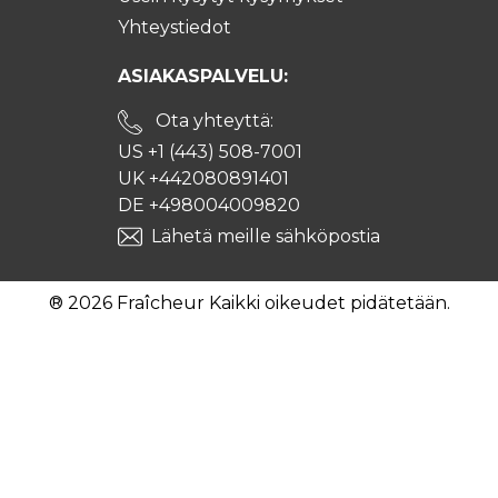
Yhteystiedot
ASIAKASPALVELU:
Ota yhteyttä:
US +1 (443) 508-7001
UK +442080891401
DE +498004009820
Lähetä meille sähköpostia
® 2026 Fraîcheur Kaikki oikeudet pidätetään.